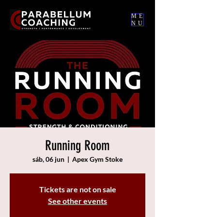
ME
NU
Running Room
sáb, 06 jun
  |  
Apex Gym Stoke
Tickets are not on sale
See other events