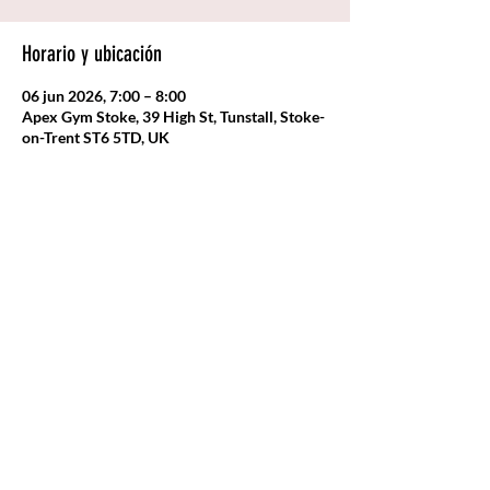
Horario y ubicación
06 jun 2026, 7:00 – 8:00
Apex Gym Stoke, 39 High St, Tunstall, Stoke-
on-Trent ST6 5TD, UK
Compartir este evento
Entrenador
personal |
Entrenador de
rendimiento